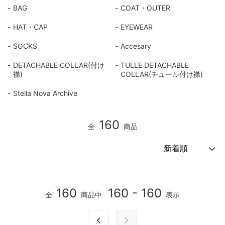
BAG
COAT・OUTER
HAT・CAP
EYEWEAR
SOCKS
Accesary
DETACHABLE COLLAR(付け
TULLE DETACHABLE
襟)
COLLAR(チュール付け襟)
Stella Nova Archive
160
全
商品
160
160 - 160
全
商品中
表示