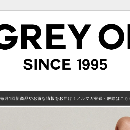
毎月1回新商品やお得な情報をお届け！メルマガ登録・解除はこち
で絞り込み表示(LADY'S)
カテゴリーから探す(MEN'S)
MADE TO ORDER