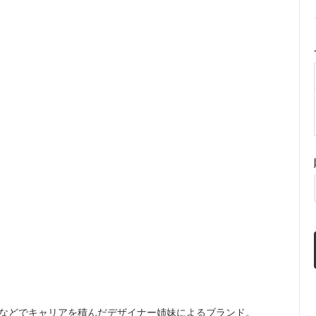
ントン)"などでキャリアを積んだデザイナー姉妹によるブランド。