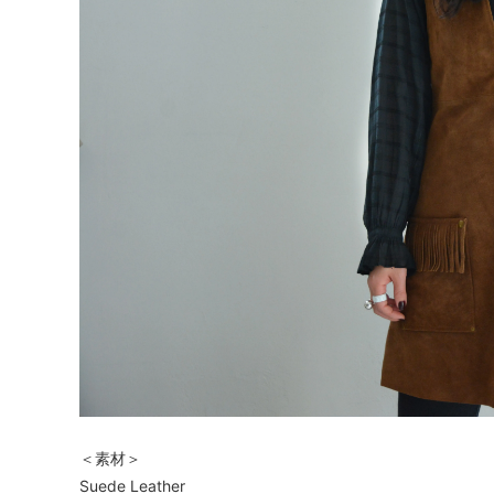
＜素材＞
Suede Leather