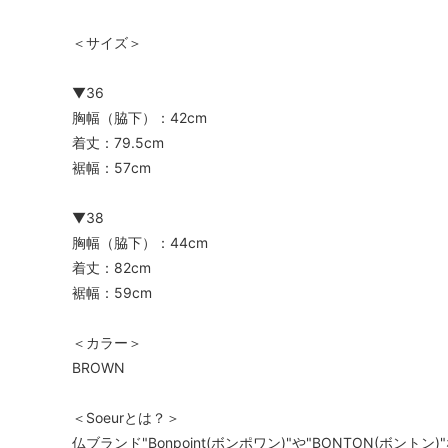
＜サイズ＞
▼36
胸幅（脇下）：42cm
着丈：79.5cm
裾幅：57cm
▼38
胸幅（脇下）：44cm
着丈：82cm
裾幅：59cm
＜カラー＞
BROWN
＜Soeurとは？＞
仏ブランド"Bonpoint(ボンポワン)"や"BONTON(ボ