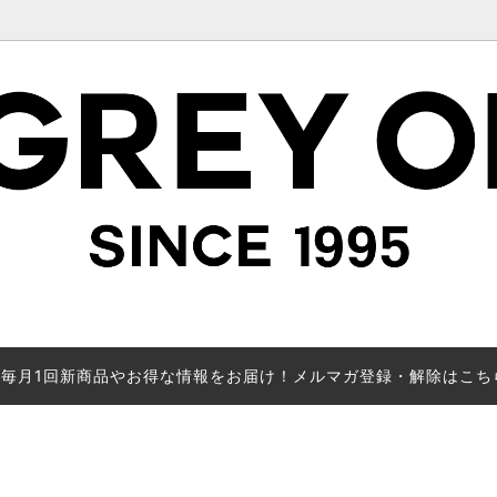
毎月1回新商品やお得な情報をお届け！メルマガ登録・解除はこち
で絞り込み表示(LADY'S)
カテゴリーから探す(MEN'S)
MADE TO ORDER