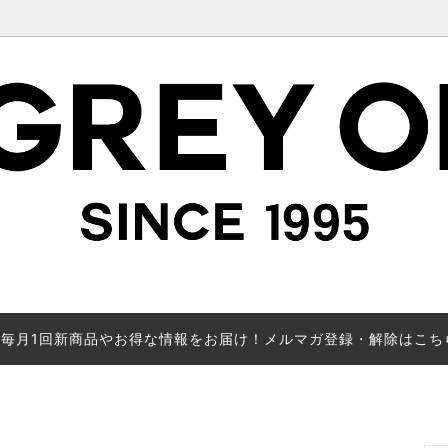
毎月1回新商品やお得な情報をお届け！メルマガ登録・解除はこち
で絞り込み表示(LADY'S)
カテゴリーから探す(MEN'S)
MADE TO ORDER