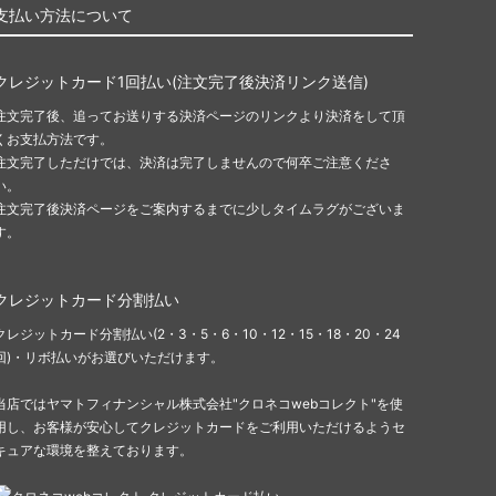
支払い方法について
クレジットカード1回払い(注文完了後決済リンク送信)
注文完了後、追ってお送りする決済ページのリンクより決済をして頂
くお支払方法です。
注文完了しただけでは、決済は完了しませんので何卒ご注意くださ
い。
注文完了後決済ページをご案内するまでに少しタイムラグがございま
す。
クレジットカード分割払い
クレジットカード分割払い(2・3・5・6・10・12・15・18・20・24
回)・リボ払いがお選びいただけます。
当店ではヤマトフィナンシャル株式会社"クロネコwebコレクト"を使
用し、お客様が安心してクレジットカードをご利用いただけるようセ
キュアな環境を整えております。