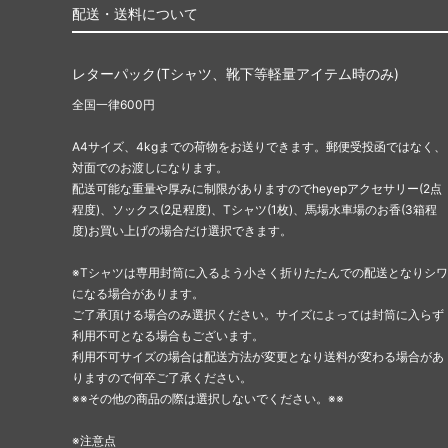
配送・送料について
レターパック(Tシャツ、靴下等軽量アイテム時のみ)
全国一律600円
A4サイズ、4kgまでの荷物をお送りできます。郵便受投函ではなく、
対面でのお渡しになります。
配送可能な重量や厚みに制限がありますのでheyepアクセサリー(2点
程度)、ソックス(2足程度)、Tシャツ(1枚)、馬場水車場のお香(3箱程
度)お買い上げの場合だけ選択できます。
※Tシャツは専用封筒に入るよう小さく折りたたんでの配送となりシワ
になる場合があります。
ご了承頂ける場合のみ選択ください。サイズによっては封筒に入らず
利用不可となる場合もございます。
利用不可サイズの場合は配送方法が変更となり送料が変わる場合があ
りますので何卒ご了承ください。
※※その他の商品の際は選択しないでください。※※
※注意点