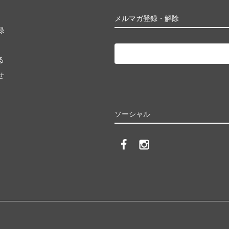
メルマガ登録・解除
録
る
せ
ソーシャル