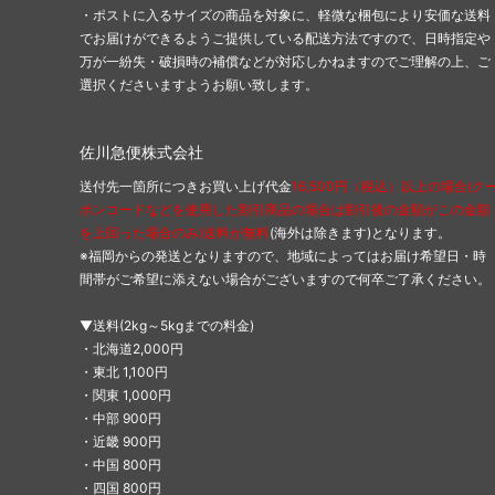
・ポストに入るサイズの商品を対象に、軽微な梱包により安価な送料
でお届けができるようご提供している配送方法ですので、日時指定や
万が一紛失・破損時の補償などが対応しかねますのでご理解の上、ご
選択くださいますようお願い致します。
佐川急便株式会社
送付先一箇所につきお買い上げ代金
16,500円（税込）以上の場合(ク
ポンコードなどを使用した割引商品の場合は割引後の金額がこの金額
を上回った場合のみ)送料が無料
(海外は除きます)となります。
※福岡からの発送となりますので、地域によってはお届け希望日・時
間帯がご希望に添えない場合がございますので何卒ご了承ください。
▼送料(2kg～5kgまでの料金)
・北海道2,000円
・東北 1,100円
・関東 1,000円
・中部 900円
・近畿 900円
・中国 800円
・四国 800円