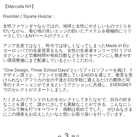
【Marcella NY】
Founder / Siyana Huszar：
女性ファウンダーならではの、地球と女性にやさしいものづくりを
行いながら、着心地の良いエッジの効いたアイテムを積極的にリリ
ースしているNYベースのブランド。
アジア生産ではなく、昨今では珍しくなってしまったMade in EU、
ヨーロッパでの生産背景をもち、女性の生産者オンリーで行うプロ
ダクションと労働時間や有給日数などを全てオープンにし働きやす
い環境整備にまで配慮しているというこだわり。
"One Design, Three School Days"というフィロソフィーを掲げ、1
デザイン買うと、ブランドが提携しているNGOを通じて、教育を受
けられないアフリカの女の子達が3日学校に通えるだけの費用と同
等のドネーションができるというアクションに共感し、EVERGREY
でのセレクトがスタートしました。
たくさんのブランドのものをセレクトしてきたなかで、自分の好き
なことを通じて、誰かに少しでも素敵なことができる、こんなにシ
ンプルで胸を打つキーワード、感動は初めてでした。 ぜひみなさま
にこの感覚をお伝えしたいなと想いお取り扱いを行っています。
3
全
商品