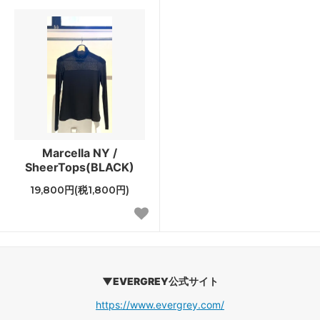
Marcella NY /
SheerTops(BLACK)
19,800円(税1,800円)
▼EVERGREY公式サイト
https://www.evergrey.com/