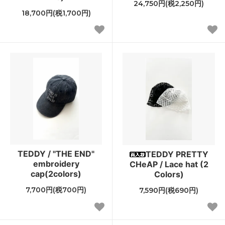
24,750円(税2,250円)
18,700円(税1,700円)
TEDDY / "THE END"
TEDDY PRETTY
embroidery
CHeAP / Lace hat (2
cap(2colors)
Colors)
7,700円(税700円)
7,590円(税690円)