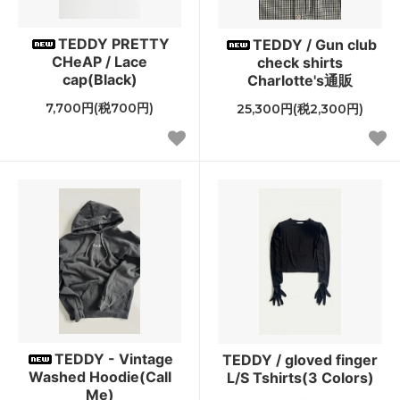
TEDDY PRETTY
TEDDY / Gun club
CHeAP / Lace
check shirts
cap(Black)
Charlotte's通販
7,700円(税700円)
25,300円(税2,300円)
TEDDY - Vintage
TEDDY / gloved finger
Washed Hoodie(Call
L/S Tshirts(3 Colors)
Me)