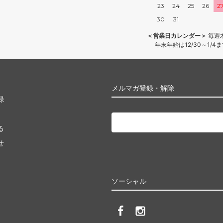
23
24
25
26
2
30
31
＜営業日カレンダー＞
毎週
年末年始は12/30～1/
メルマガ登録・解除
録
る
せ
ソーシャル