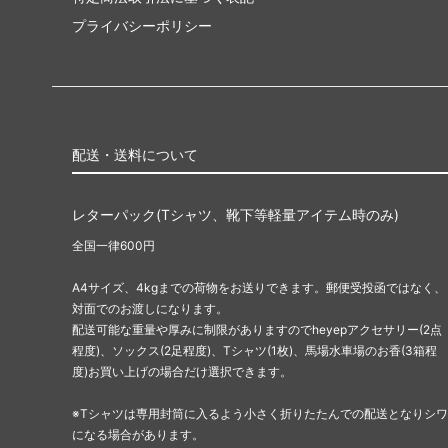
プライバシーポリシー
配送・送料について
レターパック(Tシャツ、靴下等軽量アイテム時のみ)
全国一律600円
A4サイズ、4kgまでの荷物をお送りできます。郵便受投函ではなく、
対面でのお渡しになります。
配送可能な重量や厚みに制限がありますのでheyepアクセサリー(2点
程度)、ソックス(2足程度)、Tシャツ(1枚)、馬場水車場のお香(3箱程
度)お買い上げの場合だけ選択できます。
※Tシャツは専用封筒に入るよう小さく折りたたんでの配送となりシワ
になる場合があります。