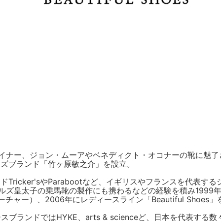
イナー、ジョン・ムーアやベネディクト・オコナーの靴に魅了
ーズブランド「竹ヶ原敏之介」を設立。
Tricker'sやParabootなど、イギリスやフランスを代
ズ皇太子の乗馬靴の製作にも携わるなどの経験を積み1999年
ザコーチャー）、2006年にレディースライン「Beautiful Shoe
t、レディースブランドではHYKE、arts & scienceど、日本を