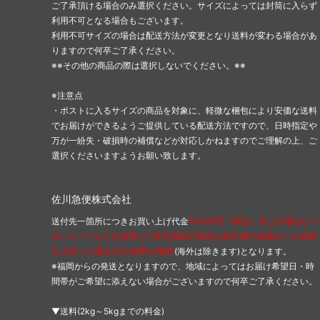
ご了承頂ける場合のみ選択ください。サイズによっては封筒に入らず
利用不可となる場合もございます。
利用不可サイズの場合は配送方法が変更となり送料が変わる場合があ
りますので何卒ご了承ください。
※※その他の商品の際は選択しないでください。※※
※注意点
・ポストに入るサイズの商品を対象に、軽微な梱包により安価な送料
でお届けができるようご提供している配送方法ですので、日時指定や
万が一紛失・破損時の補償などが対応しかねますのでご理解の上、ご
選択くださいますようお願い致します。
佐川急便株式会社
送付先一箇所につきお買い上げ代金
16,500円（税込）以上の場合(ク
ポンコードなどを使用した割引商品の場合は割引後の金額がこの金額
を上回った場合のみ)送料が無料
(海外は除きます)となります。
※福岡からの発送となりますので、地域によってはお届け希望日・時
間帯がご希望に添えない場合がございますので何卒ご了承ください。
▼送料(2kg～5kgまでの料金)