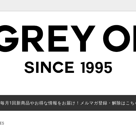
毎月1回新商品やお得な情報をお届け！メルマガ登録・解除はこち
で絞り込み表示(LADY'S)
カテゴリーから探す(MEN'S)
MADE TO ORDER
ES