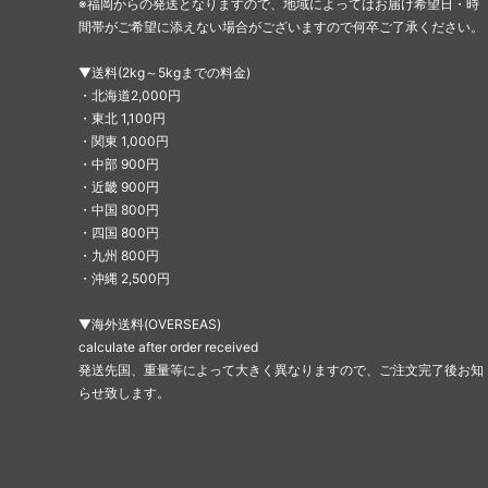
※福岡からの発送となりますので、地域によってはお届け希望日・時
間帯がご希望に添えない場合がございますので何卒ご了承ください。
▼送料(2kg～5kgまでの料金)
・北海道2,000円
・東北 1,100円
・関東 1,000円
・中部 900円
・近畿 900円
・中国 800円
・四国 800円
・九州 800円
・沖縄 2,500円
▼海外送料(OVERSEAS)
calculate after order received
発送先国、重量等によって大きく異なりますので、ご注文完了後お知
らせ致します。