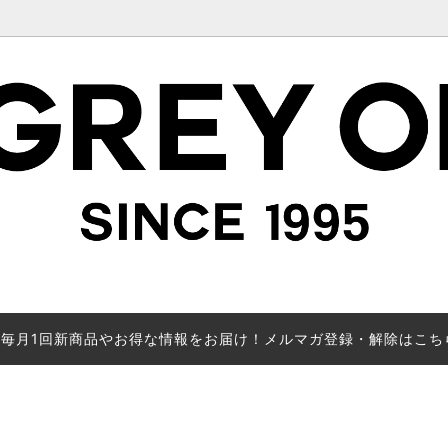
毎月1回新商品やお得な情報をお届け！メルマガ登録・解除はこち
で絞り込み表示(LADY'S)
カテゴリーから探す(MEN'S)
MADE TO ORDER