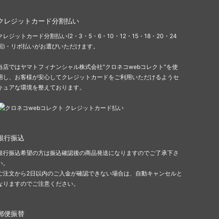
クレジットカード分割払い
クレジットカード分割払い(2・3・5・6・10・12・15・18・20・24
回)・リボ払いがお選びいただけます。
当店ではヤマトフィナンシャル株式会社"クロネコwebコレクト"を使
用し、お客様が安心してクレジットカードをご利用いただけるようセ
キュアな環境を整えております。
銀行振込
銀行振込希望の方は振込確認後の商品発送になりますのでご了承下さ
い。
ご注文から2日以内のご入金が確認できない場合は、自動キャンセルと
なりますのでご注意ください。
郵便振替