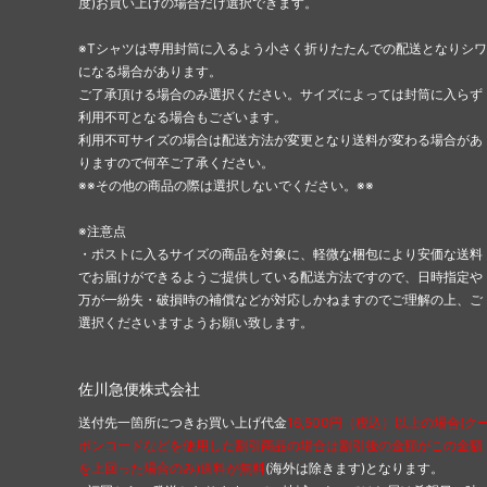
度)お買い上げの場合だけ選択できます。
※Tシャツは専用封筒に入るよう小さく折りたたんでの配送となりシワ
になる場合があります。
ご了承頂ける場合のみ選択ください。サイズによっては封筒に入らず
利用不可となる場合もございます。
利用不可サイズの場合は配送方法が変更となり送料が変わる場合があ
りますので何卒ご了承ください。
※※その他の商品の際は選択しないでください。※※
※注意点
・ポストに入るサイズの商品を対象に、軽微な梱包により安価な送料
でお届けができるようご提供している配送方法ですので、日時指定や
万が一紛失・破損時の補償などが対応しかねますのでご理解の上、ご
選択くださいますようお願い致します。
佐川急便株式会社
送付先一箇所につきお買い上げ代金
16,500円（税込）以上の場合(ク
ポンコードなどを使用した割引商品の場合は割引後の金額がこの金額
を上回った場合のみ)送料が無料
(海外は除きます)となります。